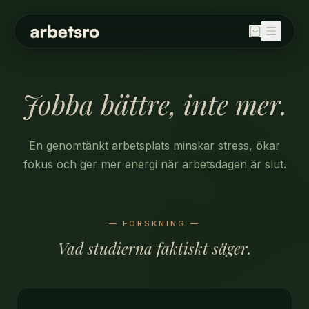
SORTIMENT
Balanspallar
Jobba bättre, inte mer.
Bord
Fällbord
En genomtänkt arbetsplats minskar stress, ökar
Förvaring
fokus och ger mer energi när arbetsdagen är slut.
Höj och sänkbara skrivbord
Kontorsstolar
Ljudabsorbenter
— FORSKNING —
Stolar
Vad studierna faktiskt säger.
Whiteboard / skrivtavla
OM OSS
HÅLLBARHET