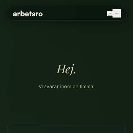
SORTIMENT
Balanspallar
Bord
Fällbord
Förvaring
Hej.
Höj och sänkbara skrivbord
Kontorsstolar
Vi svarar inom en timma.
Ljudabsorbenter
Stolar
Whiteboard / skrivtavla
OM OSS
HÅLLBARHET