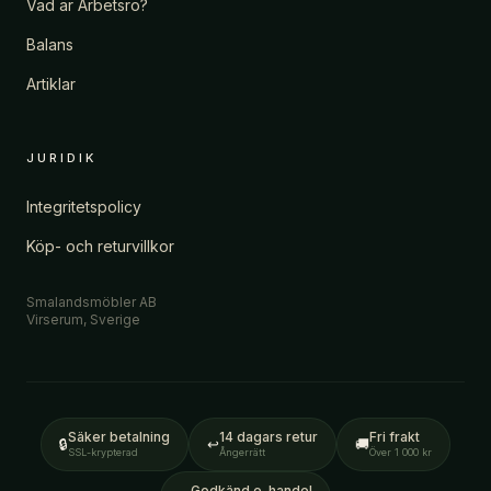
Vad är Arbetsro?
Balans
Artiklar
JURIDIK
Integritetspolicy
Köp- och returvillkor
Smalandsmöbler AB
Virserum, Sverige
Säker betalning
14 dagars retur
Fri frakt
🔒
↩
🚚
SSL-krypterad
Ångerrätt
Över 1 000 kr
Godkänd e-handel