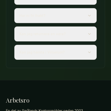
Har ni fri frakt?
Kan jag returnera en vara?
Kan jag hämta i Virserum?
Arbetsro
En del av Smålands Kontorsmöbler sedan 2003.