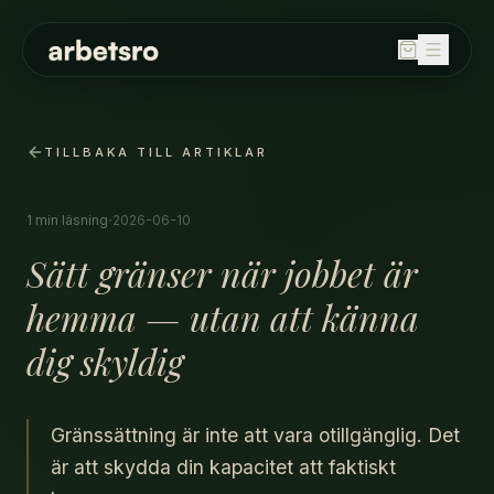
SORTIMENT
Balanspallar
TILLBAKA TILL ARTIKLAR
Bord
Fällbord
·
1 min
läsning
2026-06-10
Förvaring
Sätt gränser när jobbet är
Höj och sänkbara skrivbord
Kontorsstolar
hemma — utan att känna
Ljudabsorbenter
dig skyldig
Stolar
Whiteboard / skrivtavla
Gränssättning är inte att vara otillgänglig. Det
OM OSS
är att skydda din kapacitet att faktiskt
HÅLLBARHET