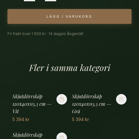
INSPIRATION
LÄGG I VARUKORG
KONTAKT
Fri frakt över 1 000 kr · 14 dagars ångerrätt
Fler i samma kategori
Skjutdörrskåp
Skjutdörrskåp
120x40x115,5 cm —
120x40x115,5 cm —
Vit
Grå
5 394
kr
5 394
kr
Skjutdörrskåp