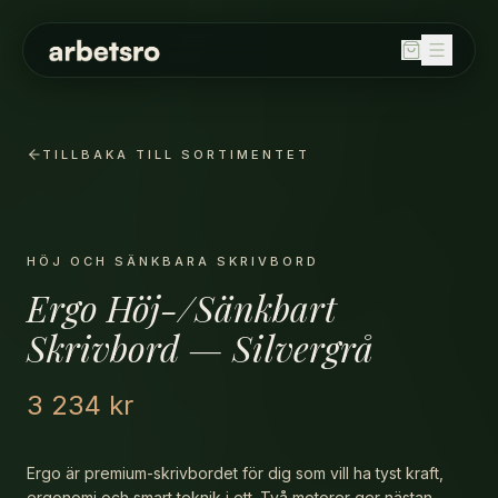
SORTIMENT
Balanspallar
TILLBAKA TILL SORTIMENTET
Bord
Fällbord
Förvaring
HÖJ OCH SÄNKBARA SKRIVBORD
Höj och sänkbara skrivbord
Ergo Höj-/Sänkbart
Kontorsstolar
Skrivbord — Silvergrå
Ljudabsorbenter
Stolar
3 234 kr
Whiteboard / skrivtavla
OM OSS
Ergo är premium-skrivbordet för dig som vill ha tyst kraft,
HÅLLBARHET
ergonomi och smart teknik i ett. Två motorer ger nästan