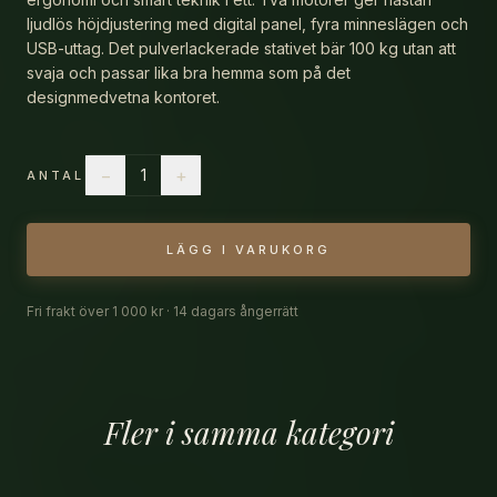
ljudlös höjdjustering med digital panel, fyra minneslägen och
INSPIRATION
USB-uttag. Det pulverlackerade stativet bär 100 kg utan att
svaja och passar lika bra hemma som på det
KONTAKT
designmedvetna kontoret.
−
+
1
ANTAL
LÄGG I VARUKORG
Fri frakt över 1 000 kr · 14 dagars ångerrätt
Fler i samma kategori