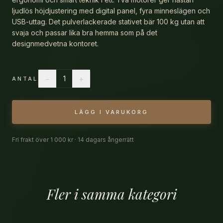
ljudlös höjdjustering med digital panel, fyra minneslägen och
INSPIRATION
USB-uttag. Det pulverlackerade stativet bär 100 kg utan att
svaja och passar lika bra hemma som på det
KONTAKT
designmedvetna kontoret.
−
+
1
ANTAL
LÄGG I VARUKORG
Fri frakt över 1 000 kr · 14 dagars ångerrätt
Fler i samma kategori