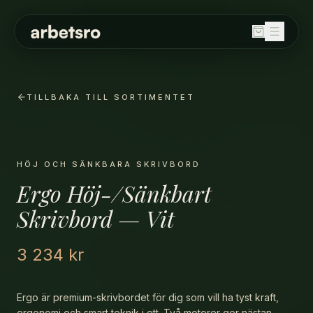
SORTIMENT
Balanspallar
TILLBAKA TILL SORTIMENTET
Bord
Fällbord
Förvaring
HÖJ OCH SÄNKBARA SKRIVBORD
Höj och sänkbara skrivbord
Ergo Höj-/Sänkbart
Kontorsstolar
Skrivbord — Vit
Ljudabsorbenter
Stolar
3 234 kr
Whiteboard / skrivtavla
OM OSS
Ergo är premium-skrivbordet för dig som vill ha tyst kraft,
HÅLLBARHET
ergonomi och smart teknik i ett. Två motorer ger nästan